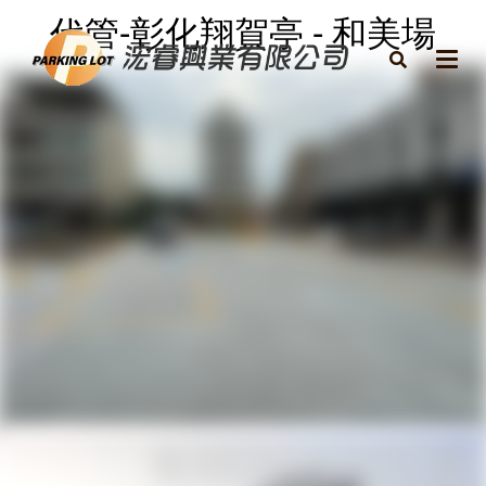
代管-彰化翔賀亭 - 和美場