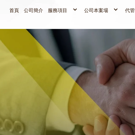
首頁
公司簡介
服務項目
公司本案場
代管
停車場分潤
北
北
停車場代管
中
中
停車場設備
東
南
停車場清潔
南
東
套裝優惠專案
各種清潔&廢棄物清運