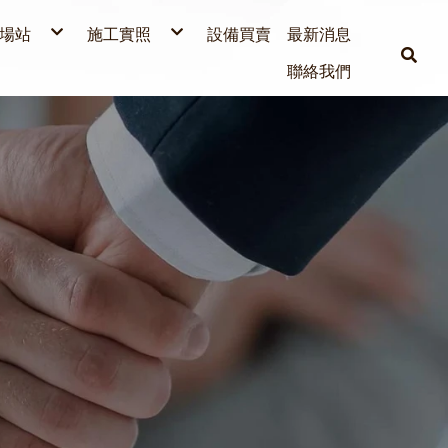
場站
施工實照
設備買賣
最新消息
麗車坊汽車百貨
聯絡我們
彰化場勘建置放樣
台中監視器代工安裝
代工USPACE的台南健康場
彰化和美場 施工灌漿
現場施工
台中中賓停車場補洞施工
台中東欣停車場補洞施工
台中南光停車場補洞施工
複製-台中南光停車場補洞施工