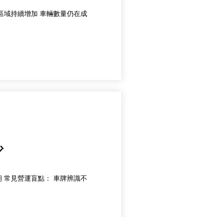
以台灣目前的結構來看 停車需求並沒有消失 反而在特定區域持續增加 車輛數量仍在成
少
很多停車場表面上車流穩定 但實際收益，可能遠低於預期 常見營運盲點： 車牌辨識不