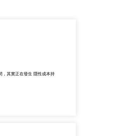
」
許多地主選擇讓土地閒置 等待未來價格上漲 但在這段期間，其實正在發生 隱性成本持