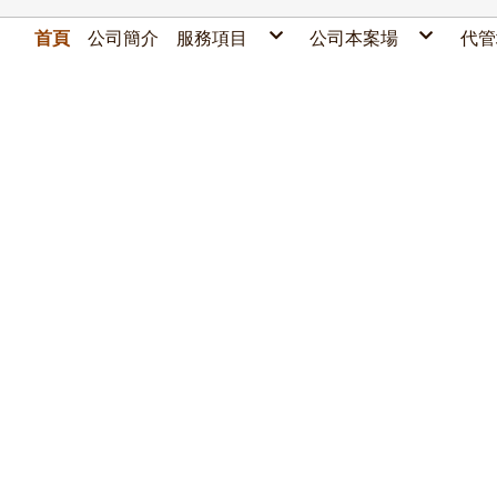
首頁
公司簡介
服務項目
公司本案場
代管
停車場分潤
北
北
停車場代管
中
中
停車場設備
東
南
停車場清潔
南
東
套裝優惠專案
各種清潔&廢棄物清運