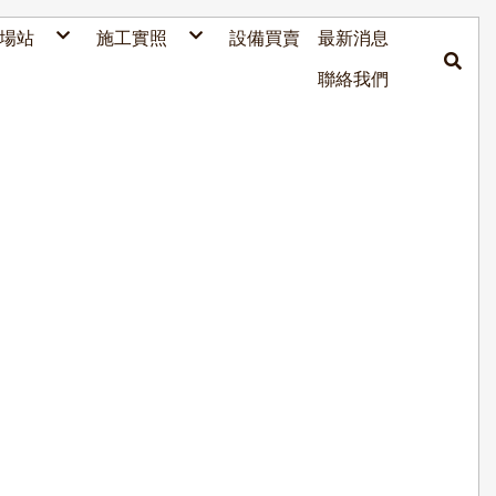
場站
施工實照
設備買賣
最新消息
麗車坊汽車百貨
聯絡我們
彰化場勘建置放樣
台中監視器代工安裝
代工USPACE的台南健康場
彰化和美場 施工灌漿
現場施工
台中中賓停車場補洞施工
台中東欣停車場補洞施工
台中南光停車場補洞施工
複製-台中南光停車場補洞施工