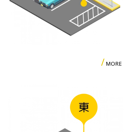
/
MORE