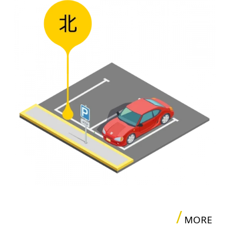
/
MORE